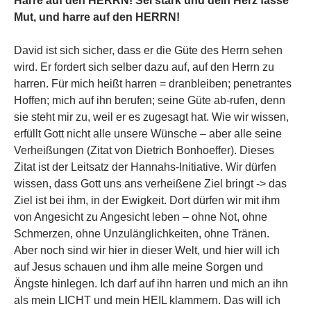
Harre auf den HERRN! Sei stark und dein Herz fasse
Mut, und harre auf den HERRN!
David ist sich sicher, dass er die Güte des Herrn sehen
wird. Er fordert sich selber dazu auf, auf den Herrn zu
harren. Für mich heißt harren = dranbleiben; penetrantes
Hoffen; mich auf ihn berufen; seine Güte ab-rufen, denn
sie steht mir zu, weil er es zugesagt hat. Wie wir wissen,
erfüllt Gott nicht alle unsere Wünsche – aber alle seine
Verheißungen (Zitat von Dietrich Bonhoeffer). Dieses
Zitat ist der Leitsatz der Hannahs-Initiative. Wir dürfen
wissen, dass Gott uns ans verheißene Ziel bringt -> das
Ziel ist bei ihm, in der Ewigkeit. Dort dürfen wir mit ihm
von Angesicht zu Angesicht leben – ohne Not, ohne
Schmerzen, ohne Unzulänglichkeiten, ohne Tränen.
Aber noch sind wir hier in dieser Welt, und hier will ich
auf Jesus schauen und ihm alle meine Sorgen und
Ängste hinlegen. Ich darf auf ihn harren und mich an ihn
als mein LICHT und mein HEIL klammern. Das will ich