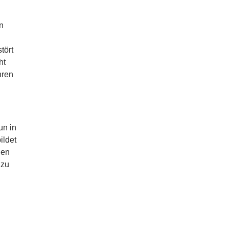
n
tört
ht
hren
un in
ildet
den
 zu