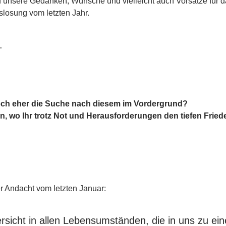
 unsere Gedanken, Wünsche und vielleicht auch Vorsätze für d
slosung vom letzten Jahr. 

 doch eher die Suche nach diesem im Vordergrund?
n, wo Ihr trotz Not und Herausforderungen den tiefen Fried
er Andacht vom letzten Januar:
ersicht in allen Lebensumständen, die in uns zu ein