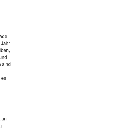
.
nade
 Jahr
iben,
 und
 sind
 es
t an
g