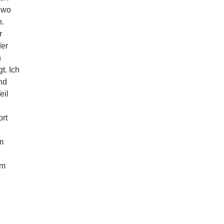
 wo
n.
r
der
n
. Ich
nd
eil
rt
m
em